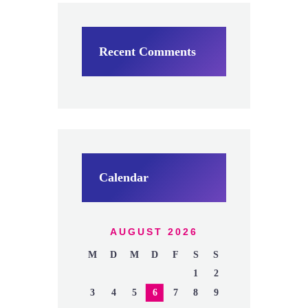
Recent Comments
Calendar
AUGUST 2026
M
D
M
D
F
S
S
1
2
3
4
5
6
7
8
9