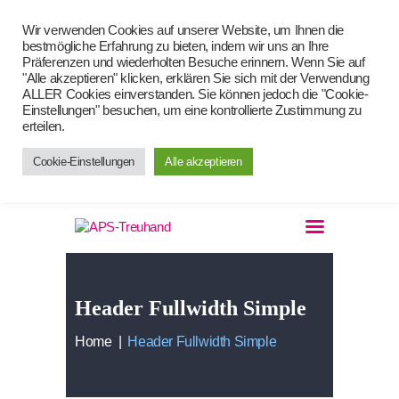
Wir verwenden Cookies auf unserer Website, um Ihnen die
bestmögliche Erfahrung zu bieten, indem wir uns an Ihre
APS-TREUHAND
Präferenzen und wiederholten Besuche erinnern. Wenn Sie auf
"Alle akzeptieren" klicken, erklären Sie sich mit der Verwendung
Steuerberatungsgesellschaft MBH
ALLER Cookies einverstanden. Sie können jedoch die "Cookie-
Einstellungen" besuchen, um eine kontrollierte Zustimmung zu
erteilen.
Header Fullwidth Simple
Startseite
by
admin
11. Januar 2018
Cookie-Einstellungen
Alle akzeptieren
Leistungen
Likes
0
Portrait
Das Team
Datenschutz
Kontakt
Header Fullwidth Simple
Home
Header Fullwidth Simple